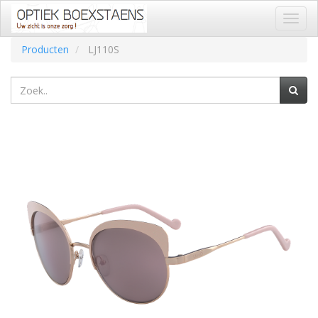
Toggl
naviga
Producten
LJ110S