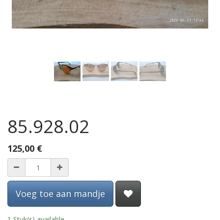
85.928.02
125,00
€
Voeg toe aan mandje
1 Stuk(s) available