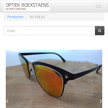
Toggl
naviga
Producten
85.928.02
Vorige
Vol