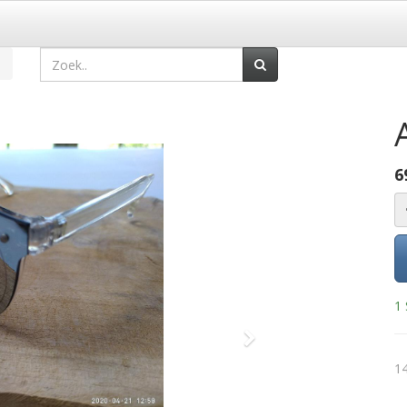
6
1 
Volgende
14