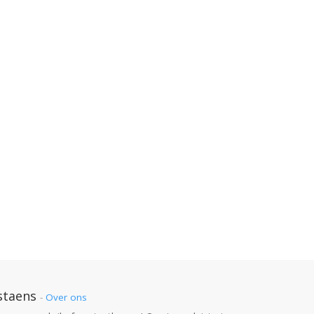
staens
-
Over ons