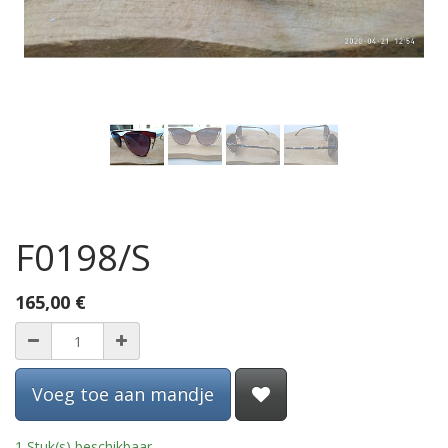
F0198/S
165,00
€
Voeg toe aan mandje
1 Stuk(s) beschikbaar