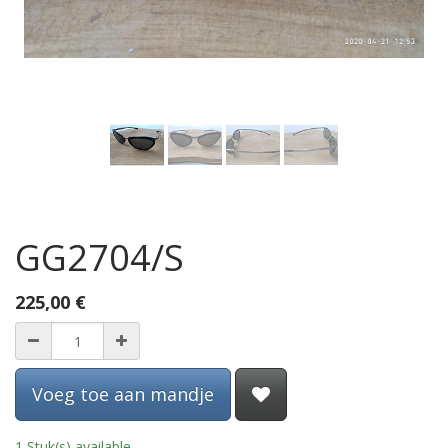
GG2704/S
225,00
€
Voeg toe aan mandje
1 Stuk(s) available