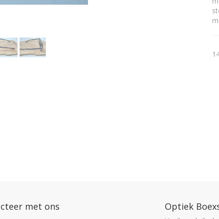
me
st
ma
14
cteer met ons
Optiek Boex