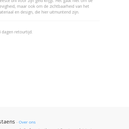
este bril voor zijn geld krijgt. Het gaat niet om de
evigheid, maar ook om de zichtbaarheid van het
teriaal en design, die hier uitmuntend zijn.
 dagen retourtijd.
staens
-
Over ons