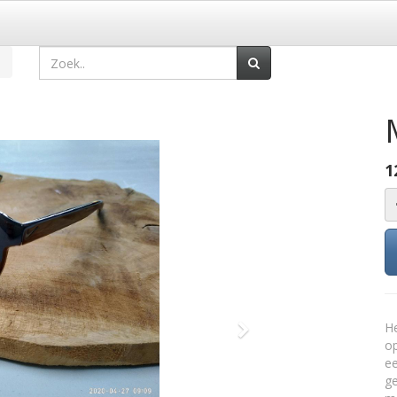
1
He
Volgende
op
ee
ge