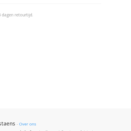
 dagen retourtijd.
staens
-
Over ons