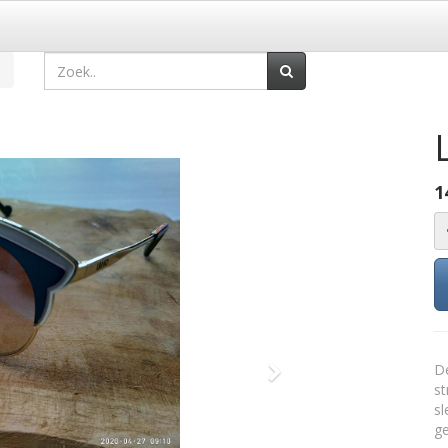
1
De
Volgende
st
sl
g