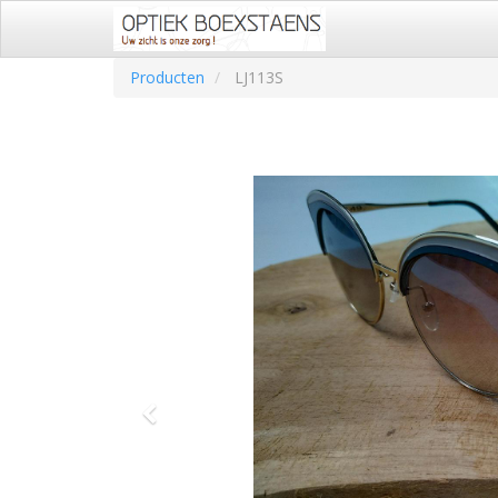
Producten
LJ113S
Vorige