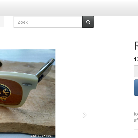
1
Ic
Volgende
af