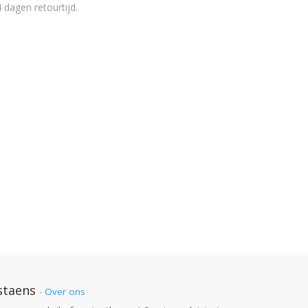
 dagen retourtijd.
staens
-
Over ons