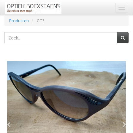
Toggl
naviga
Producten
CC3
Vorige
Vol