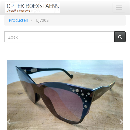
Toggl
naviga
Producten
LJ700S
Vorige
Vol