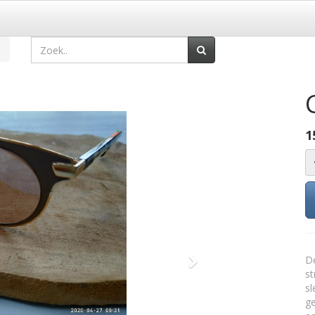
1
De
Volgende
st
sl
ge