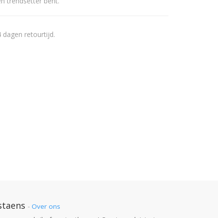
n trendsetter bent.
 dagen retourtijd.
staens
-
Over ons