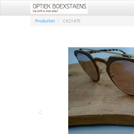
Producten
CK2147S
Vorige