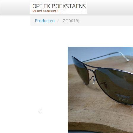
Producten
ZO0019J
Vorige