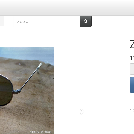
1
14
Volgende