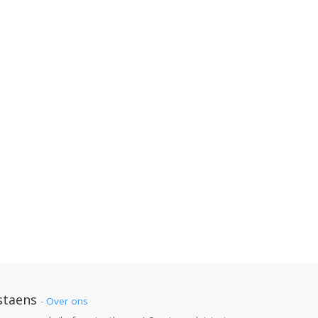
staens
-
Over ons