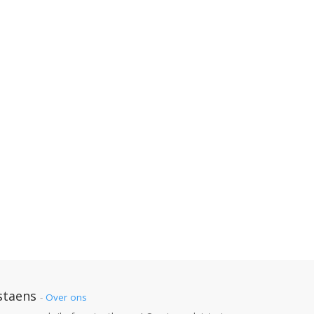
staens
-
Over ons