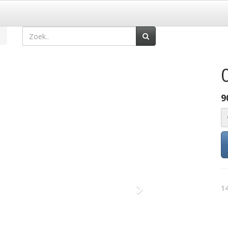
9
14
Volgende