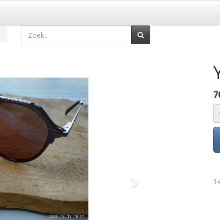
7
14
Volgende