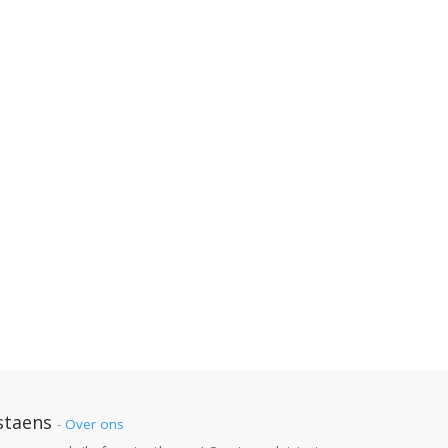
staens
-
Over ons