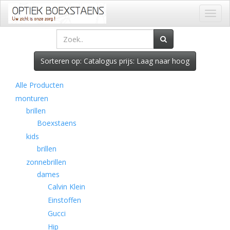
Toggl
naviga
Sorteren op: Catalogus prijs: Laag naar hoog
Alle Producten
monturen
brillen
Boexstaens
kids
brillen
zonnebrillen
dames
Calvin Klein
Einstoffen
Gucci
Hip