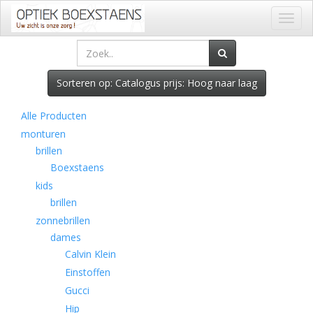
Toggl
naviga
Sorteren op: Catalogus prijs: Hoog naar laag
Alle Producten
monturen
brillen
Boexstaens
kids
brillen
zonnebrillen
dames
Calvin Klein
Einstoffen
Gucci
Hip