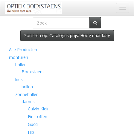
Toggl
naviga
Sorteren op: Catalogus prijs: Hoog naar laag
Alle Producten
monturen
brillen
Boexstaens
kids
brillen
zonnebrillen
dames
Calvin Klein
Einstoffen
Gucci
Hip