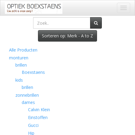
Toggl
naviga
Sorteren op: Merk - A to Z
Alle Producten
monturen
brillen
Boexstaens
kids
brillen
zonnebrillen
dames
Calvin Klein
Einstoffen
Gucci
Hip