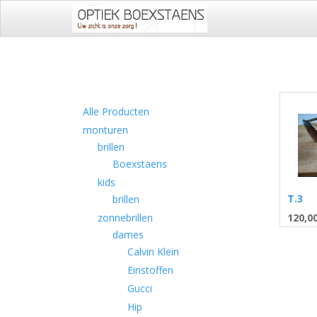
Alle Producten
monturen
brillen
Boexstaens
kids
T.3
brillen
120,0
zonnebrillen
dames
Calvin Klein
Einstoffen
Gucci
Hip