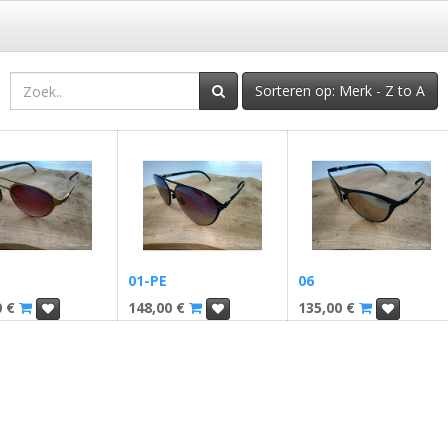
Sorteren op: Merk - Z to A
01-PE
06
0
€
148,00
€
135,00
€