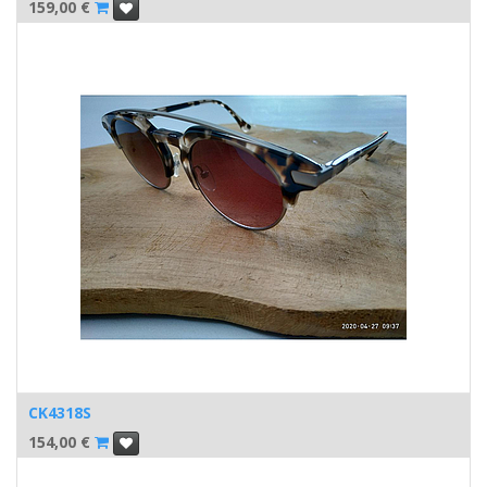
159,00
€
CK4318S
154,00
€