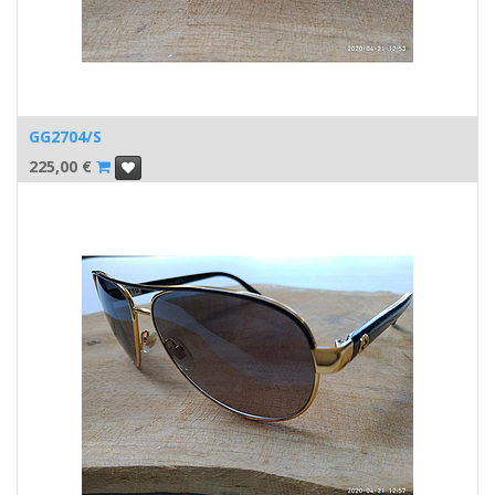
GG2704/S
225,00
€