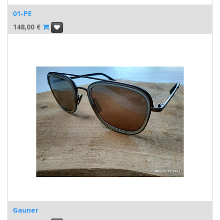
01-PE
148,00
€
Gauner