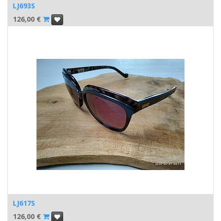
LJ693S
126,00
€
LJ617S
126,00
€