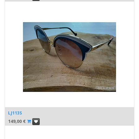
LJ113S
149,00
€