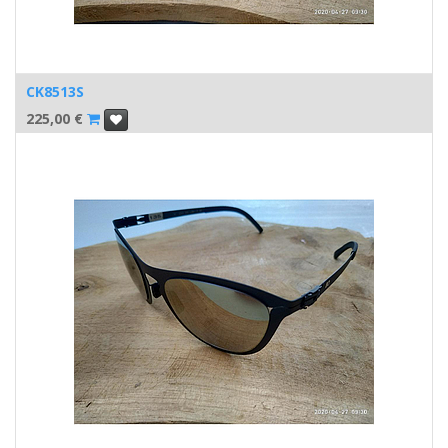
CK8513S
225,00
€