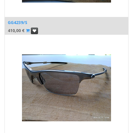
GG4239/S
410,00
€