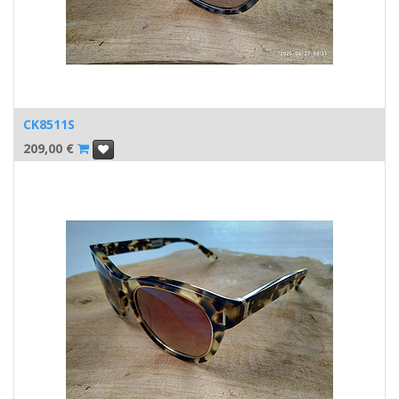
CK8511S
209,00
€