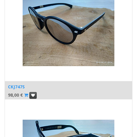
CKJ747S
98,00
€