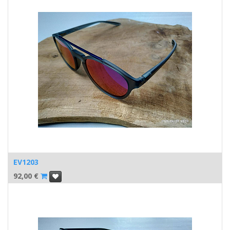
EV1203
92,00
€