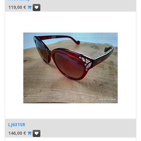
119,00
€
LJ631SR
146,00
€