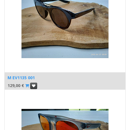
M EV1135 001
129,00
€