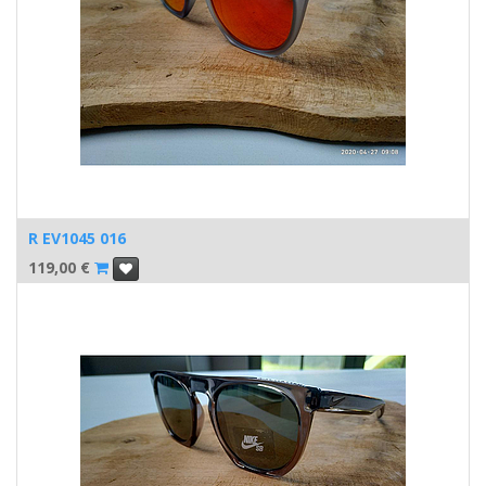
R EV1045 016
119,00
€