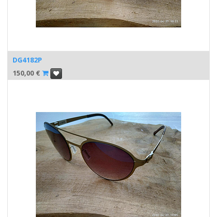
DG4182P
150,00
€