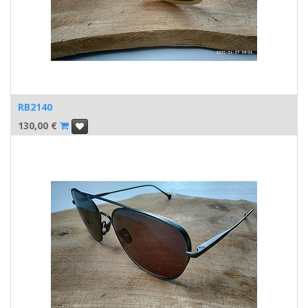
RB2140
130,00
€