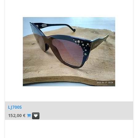
LJ700S
152,00
€