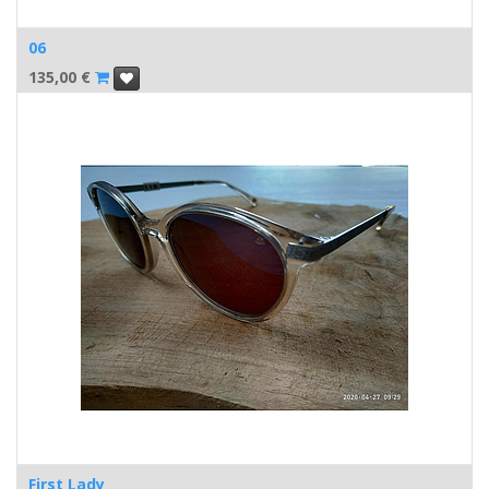
06
135,00
€
First Lady