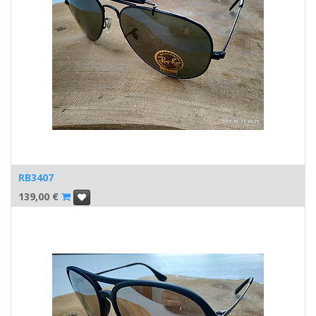
RB3407
139,00
€