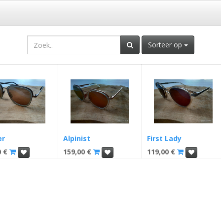
Sorteer op
er
Alpinist
First Lady
0
€
159,00
€
119,00
€