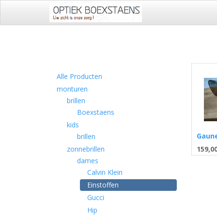
Alle Producten
monturen
brillen
Boexstaens
kids
Gaun
brillen
159,0
zonnebrillen
dames
Calvin Klein
Einstoffen
Gucci
Hip