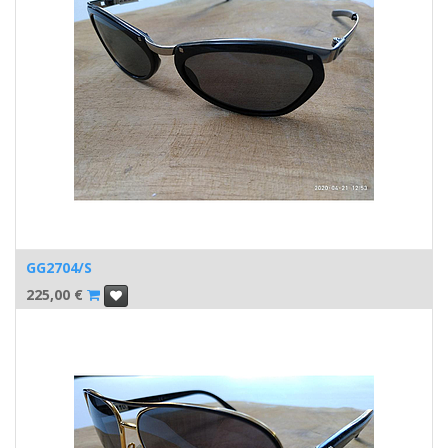
GG2704/S
225,00
€