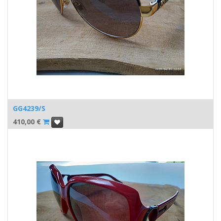
GG4239/S
410,00
€