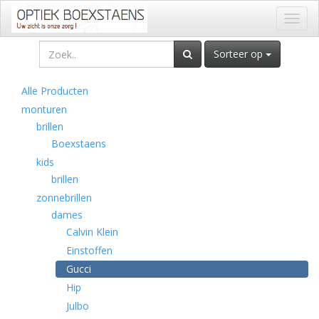
Toggl
naviga
Sorteer op
Alle Producten
monturen
brillen
Boexstaens
kids
brillen
zonnebrillen
dames
Calvin Klein
Einstoffen
Gucci
Hip
Julbo