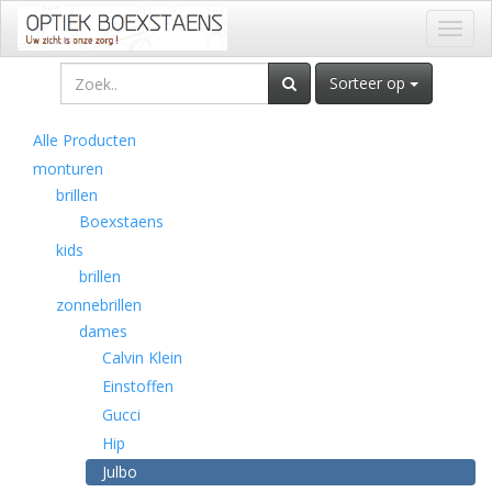
Toggl
naviga
Sorteer op
Alle Producten
monturen
brillen
Boexstaens
kids
brillen
zonnebrillen
dames
Calvin Klein
Einstoffen
Gucci
Hip
Julbo