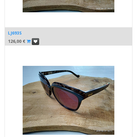
LJ693S
126,00
€