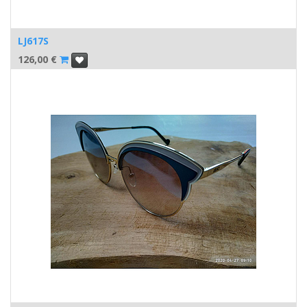
LJ617S
126,00
€