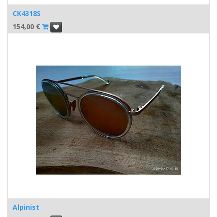
CK4318S
154,00
€
Alpinist