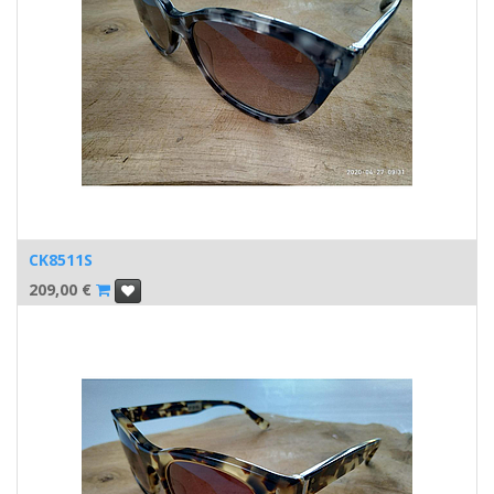
CK8511S
209,00
€