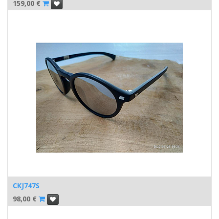
159,00
€
CKJ747S
98,00
€