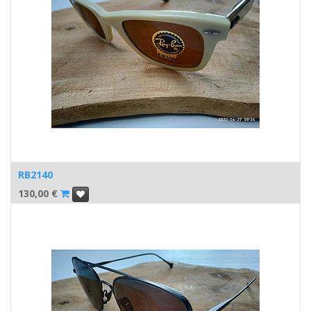
RB2140
130,00
€