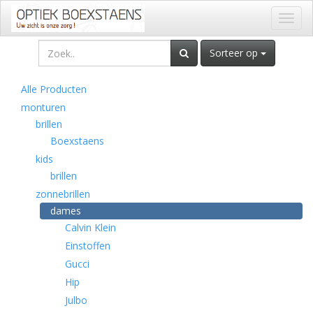
Toggl
naviga
Sorteer op
Alle Producten
monturen
brillen
Boexstaens
kids
brillen
zonnebrillen
dames
Calvin Klein
Einstoffen
Gucci
Hip
Julbo