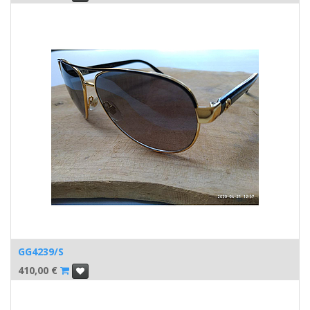
GG4239/S
410,00
€