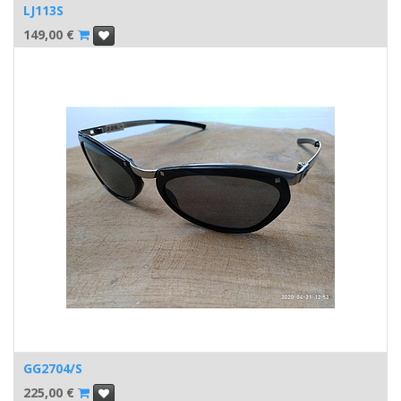
LJ113S
149,00
€
GG2704/S
225,00
€