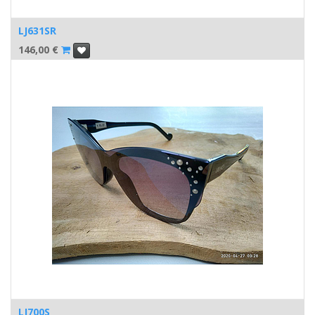
LJ631SR
146,00
€
LJ700S