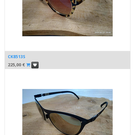
CK8513S
225,00
€