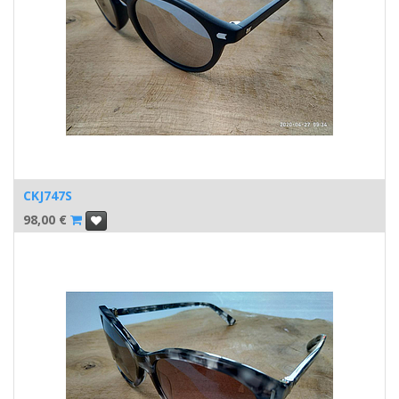
CKJ747S
98,00
€