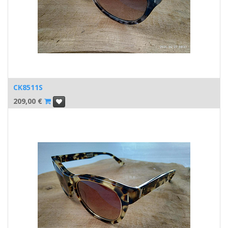
CK8511S
209,00
€