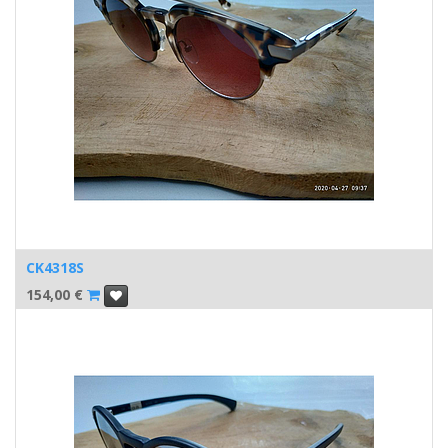
CK4318S
154,00
€