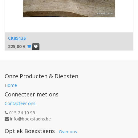
CK8513S
225,00
€
Onze Producten & Diensten
Home
Connecteer met ons
Contacteer ons
015 24 10 95
info@boexstaens.be
Optiek Boexstaens
-
Over ons