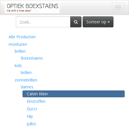
Toggl
naviga
Sorteer op
Alle Producten
monturen
brillen
Boexstaens
kids
brillen
zonnebrillen
dames
Calvin Klein
Einstoffen
Gucci
Hip
Julbo