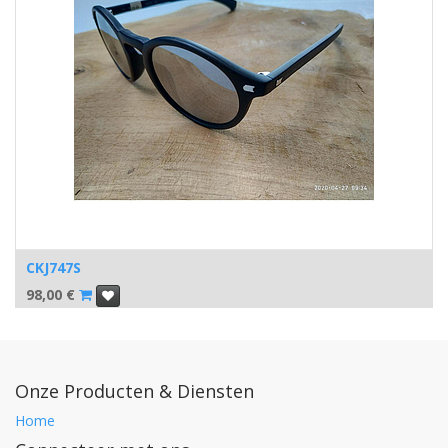
CKJ747S
98,00
€
Onze Producten & Diensten
Home