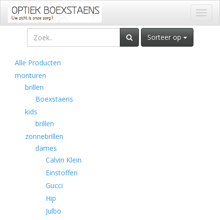
Toggl
naviga
Sorteer op
Alle Producten
monturen
brillen
Boexstaens
kids
brillen
zonnebrillen
dames
Calvin Klein
Einstoffen
Gucci
Hip
Julbo